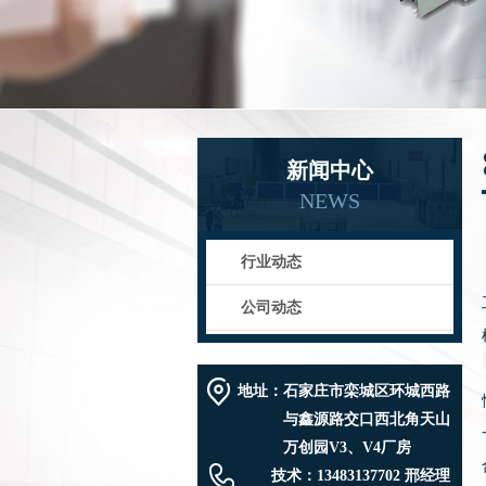
新闻中心
NEWS
行业动态
公司动态
地址：
石家庄市栾城区环城西路
与鑫源路交口西北角天山
万创园V3、V4厂房
技术：
13483137702 邢经理