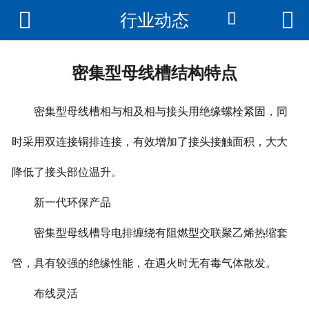



行业动态

首页
关于我们
密集型母线槽结构特点
产品展示
密集型母线槽相与相及相与接头用绝缘螺栓紧固，同
公司环境
时采用双连接铜排连接，有效增加了接头接触面积，大大
成功案例
降低了接头部位温升。
荣誉资质
新一代环保产品
新闻资讯
密集型母线槽导电排缠绕有阻燃型交联聚乙烯热缩套
联系我们
管，具有较强的绝缘性能，在遇火时无有毒气体散发。
布线灵活