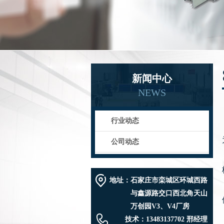
新闻中心
NEWS
行业动态
公司动态
地址：
石家庄市栾城区环城西路
与鑫源路交口西北角天山
万创园V3、V4厂房
技术：
13483137702 邢经理